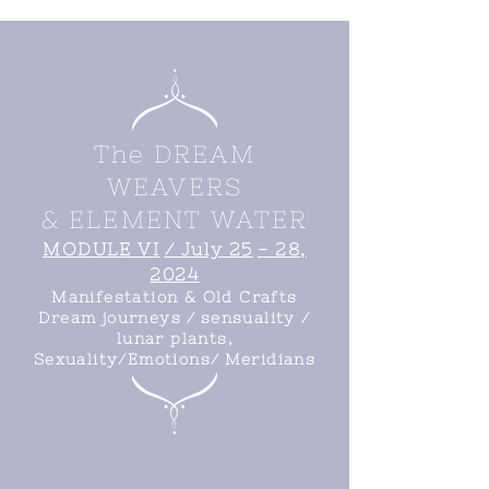
The DREAM
WEAVERS
& ELEMENT WATER
MODULE VI
/ July 25
- 28,
2024
Manifestation & Old Crafts
Dream journeys /
sensuality /
lunar plants,
Sexuality/Emotions/
Meridians