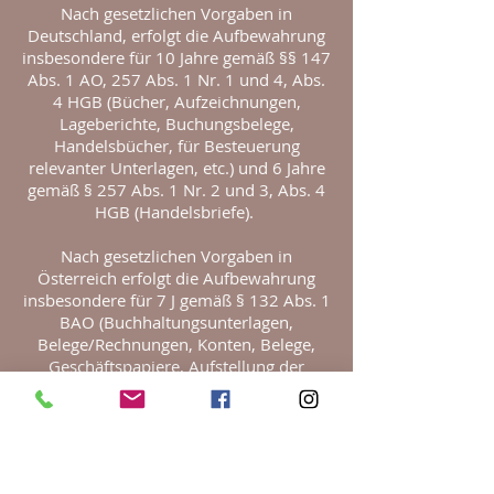
Nach gesetzlichen Vorgaben in
Deutschland, erfolgt die Aufbewahrung
insbesondere für 10 Jahre gemäß §§ 147
Abs. 1 AO, 257 Abs. 1 Nr. 1 und 4, Abs.
4 HGB (Bücher, Aufzeichnungen,
Lageberichte, Buchungsbelege,
Handelsbücher, für Besteuerung
relevanter Unterlagen, etc.) und 6 Jahre
gemäß § 257 Abs. 1 Nr. 2 und 3, Abs. 4
HGB (Handelsbriefe).
Nach gesetzlichen Vorgaben in
Österreich erfolgt die Aufbewahrung
insbesondere für 7 J gemäß § 132 Abs. 1
BAO (Buchhaltungsunterlagen,
Belege/Rechnungen, Konten, Belege,
Geschäftspapiere, Aufstellung der
Einnahmen und Ausgaben, etc.), für 22
Jahre im Zusammenhang mit
Grundstücken und für 10 Jahre bei
Unterlagen im Zusammenhang mit
elektronisch erbrachten Leistungen,