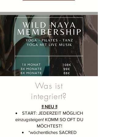
Was ist
integriert?
!! NEU !!
START: JEDERZEIT MÖGLICH
einzugsteigen! KOMM SO OFT DU
MÖCHTEST!
*wöchentliches SACRED