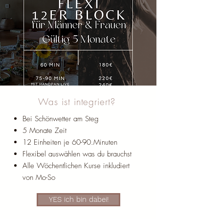
Was ist integriert?
Bei Schönwetter am Steg
5 Monate Zeit
12 Einheiten je 60-90.Minuten
Flexibel auswählen was du brauchst
Alle Wöchentlichen Kurse inkludiert
von Mo-So
YES ich bin dabei!