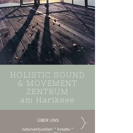
HOLISTIC SOUND
& MOVEMENT
ZENTRUM
am Hariksee
ÜBER UNS
naturverbunden ~ kreativ ~