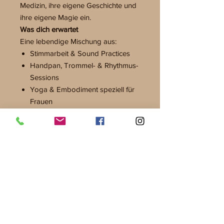
Medizin, ihre eigene Geschichte und
ihre eigene Magie ein.
Was dich erwartet
Eine lebendige Mischung aus:
Stimmarbeit & Sound Practices
Handpan, Trommel- & Rhythmus-
Sessions
Yoga & Embodiment speziell für
Frauen
Pflanzenwissen &
Naturverbindung
Kreativem Handwerk
Ritualen & Gemeinschaft
intuitiven, mystischen und
sinnlichen Frauenpraktiken
freiem Forschen, Lauschen,
Lernen und Sein
Alle Programmpunkte sind freiwillig