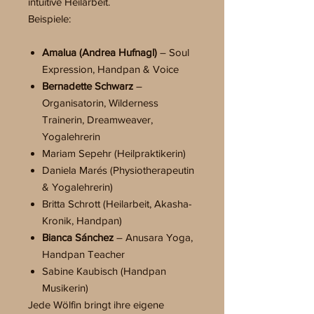
intuitive Heilarbeit.
Beispiele:
Amalua (Andrea Hufnagl)
– Soul
Expression, Handpan & Voice
Bernadette Schwarz
–
Organisatorin, Wilderness
Trainerin, Dreamweaver,
Yogalehrerin
Mariam Sepehr (Heilpraktikerin)
Daniela Marés (Physiotherapeutin
& Yogalehrerin)
Britta Schrott (Heilarbeit, Akasha-
Kronik, Handpan)
Bianca Sánchez
– Anusara Yoga,
Handpan Teacher
Sabine Kaubisch (Handpan
Musikerin)
Jede Wölfin bringt ihre eigene