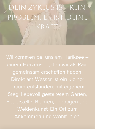
Dein Zyklus ist kein
Problem. Er ist deine
Kraft.
Willkommen bei uns am Hariksee –
einem Herzensort, den wir als Paar
gemeinsam erschaffen haben.
Direkt am Wasser ist ein kleiner
Traum entstanden: mit eigenem
Steg, liebevoll gestaltetem Garten,
Feuerstelle, Blumen, Torbögen und
Weidenkunst. Ein Ort zum
Ankommen und Wohlfühlen.
Uns liegt das alte Handwerk