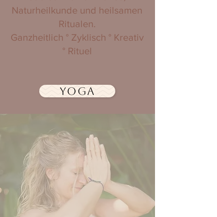
Naturheilkunde und heilsamen
Ritualen.
Ganzheitlich ° Zyklisch ° Kreativ
° Rituel
YOGA