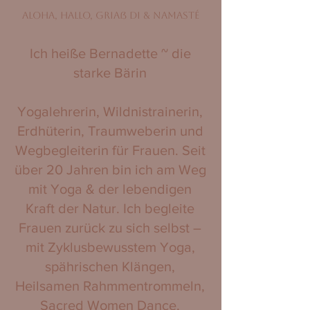
ALOHA, HALLO, GRIAß DI & NAMASTÉ
Ich heiße Bernadette ~ die
starke Bärin
Yogalehrerin, Wildnistrainerin,
Erdhüterin, Traumweberin und
Wegbegleiterin für Frauen. Seit
über 20 Jahren bin ich am Weg
mit Yoga & der lebendigen
Kraft der Natur. Ich begleite
Frauen zurück zu sich selbst –
mit Zyklusbewusstem Yoga,
spährischen Klängen,
Heilsamen Rahmmentrommeln,
Sacred Women Dance,